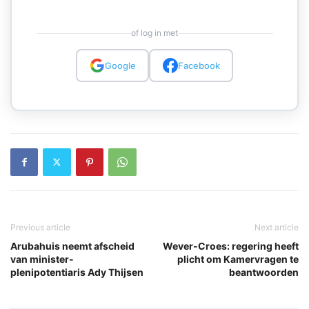
of log in met
Google
Facebook
Previous article
Next article
Arubahuis neemt afscheid
Wever-Croes: regering heeft
van minister-
plicht om Kamervragen te
plenipotentiaris Ady Thijsen
beantwoorden