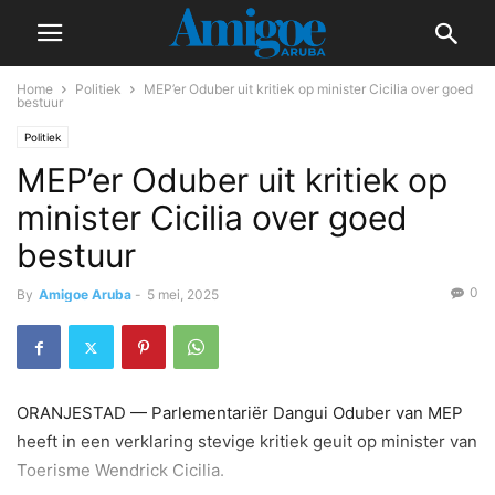
Home
Politiek
MEP’er Oduber uit kritiek op minister Cicilia over goed
bestuur
Politiek
MEP’er Oduber uit kritiek op
minister Cicilia over goed
bestuur
0
By
Amigoe Aruba
-
5 mei, 2025
ORANJESTAD — Parlementariër Dangui Oduber van MEP
heeft in een verklaring stevige kritiek geuit op minister van
Toerisme Wendrick Cicilia.