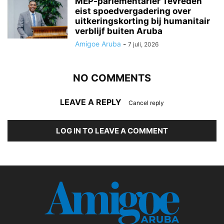
MEP-parlementariër Tevreden
eist spoedvergadering over
uitkeringskorting bij humanitair
verblijf buiten Aruba
Amigoe Aruba
-
7 juli, 2026
NO COMMENTS
LEAVE A REPLY
Cancel reply
LOG IN TO LEAVE A COMMENT