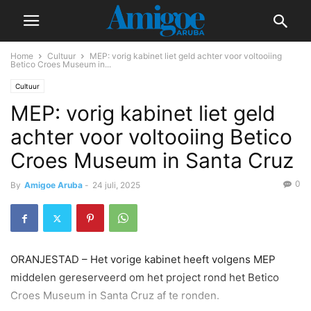
Home
Cultuur
MEP: vorig kabinet liet geld achter voor voltooiing
Betico Croes Museum in...
Cultuur
MEP: vorig kabinet liet geld
achter voor voltooiing Betico
Croes Museum in Santa Cruz
0
By
Amigoe Aruba
-
24 juli, 2025
ORANJESTAD – Het vorige kabinet heeft volgens MEP
middelen gereserveerd om het project rond het Betico
Croes Museum in Santa Cruz af te ronden.