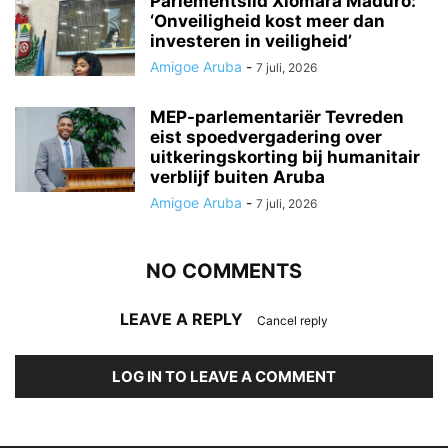
Parlementslid Xiomara Maduro:
‘Onveiligheid kost meer dan
investeren in veiligheid’
Amigoe Aruba
-
7 juli, 2026
MEP-parlementariër Tevreden
eist spoedvergadering over
uitkeringskorting bij humanitair
verblijf buiten Aruba
Amigoe Aruba
-
7 juli, 2026
NO COMMENTS
LEAVE A REPLY
Cancel reply
LOG IN TO LEAVE A COMMENT