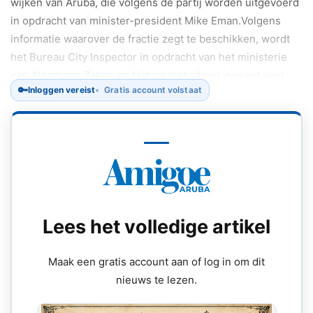
wijken van Aruba, die volgens de partij worden uitgevoerd
in opdracht van minister-president Mike Eman.Volgens
informatie waarover de fractie zegt te beschikken, wordt
het Bureau City Inspector in opdracht van het ministerie
van Algemene Zaken en Natuur niet alleen ingezet voor
🔑
Inloggen vereist
Gratis account volstaat
het schoonmaken van openbare plekken, maar ook voor
het reinigen van privéterreinen met gebruik van publieke
middelen.
Lees het volledige artikel
Maak een gratis account aan of log in om dit
nieuws te lezen.