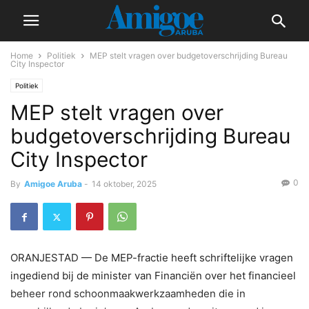
Home
Politiek
MEP stelt vragen over budgetoverschrijding Bureau
City Inspector
Politiek
MEP stelt vragen over
budgetoverschrijding Bureau
City Inspector
0
By
Amigoe Aruba
-
14 oktober, 2025
ORANJESTAD — De MEP-fractie heeft schriftelijke vragen
ingediend bij de minister van Financiën over het financieel
beheer rond schoonmaakwerkzaamheden die in