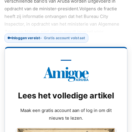
verschillende bario’s van Aruba worden uitgevoerd in
opdracht van de minister-president.Volgens de fractie
heeft zij informatie ontvangen dat het Bureau City
Inspector, in opdracht van het ministerie van Algemene
Zaken en Natuur, niet alleen wordt ingezet voor
🔑
Inloggen vereist
Gratis account volstaat
schoonmaak in de openbare ruimte, maar ook voor het
schoonmaken van privéterreinen met gebruik van publieke
middelen.
Lees het volledige artikel
Maak een gratis account aan of log in om dit
nieuws te lezen.