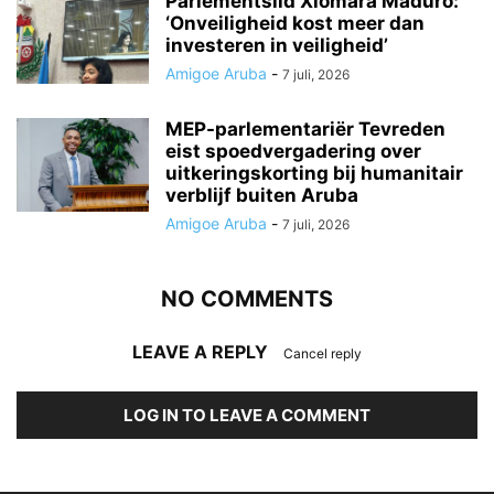
Parlementslid Xiomara Maduro:
‘Onveiligheid kost meer dan
investeren in veiligheid’
Amigoe Aruba
-
7 juli, 2026
MEP-parlementariër Tevreden
eist spoedvergadering over
uitkeringskorting bij humanitair
verblijf buiten Aruba
Amigoe Aruba
-
7 juli, 2026
NO COMMENTS
LEAVE A REPLY
Cancel reply
LOG IN TO LEAVE A COMMENT