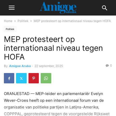
Home
Politiek
MEP protesteert op internationaal niveau tegen HOFA
Politiek
MEP protesteert op
internationaal niveau tegen
HOFA
0
By
Amigoe Aruba
-
22 september, 2025
ORANJESTAD — MEP-leider en parlementariër Evelyn
Wever-Croes heeft op een internationaal forum van de
organisatie van politieke partijen in Latijns-Amerika,
COPPPAL, geprotesteerd tegen de voorgestelde Rijkswet