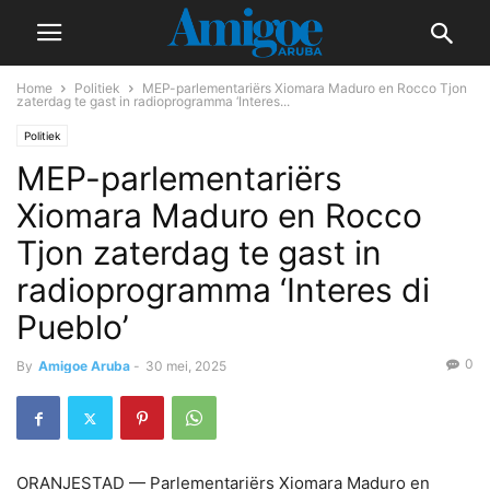
Home
Politiek
MEP-parlementariërs Xiomara Maduro en Rocco Tjon
zaterdag te gast in radioprogramma ‘Interes...
Politiek
MEP-parlementariërs
Xiomara Maduro en Rocco
Tjon zaterdag te gast in
radioprogramma ‘Interes di
Pueblo’
0
By
Amigoe Aruba
-
30 mei, 2025
ORANJESTAD — Parlementariërs Xiomara Maduro en