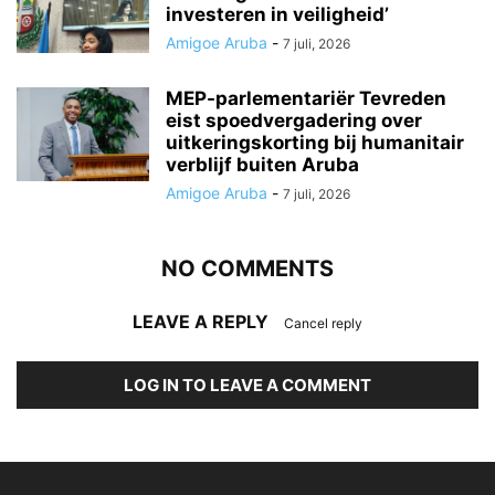
investeren in veiligheid’
Amigoe Aruba
-
7 juli, 2026
MEP-parlementariër Tevreden
eist spoedvergadering over
uitkeringskorting bij humanitair
verblijf buiten Aruba
Amigoe Aruba
-
7 juli, 2026
NO COMMENTS
LEAVE A REPLY
Cancel reply
LOG IN TO LEAVE A COMMENT