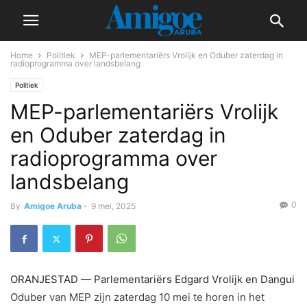
Home
Politiek
MEP-parlementariërs Vrolijk en Oduber zaterdag in
radioprogramma over landsbelang
Politiek
MEP-parlementariërs Vrolijk
en Oduber zaterdag in
radioprogramma over
landsbelang
0
By
Amigoe Aruba
-
9 mei, 2025
ORANJESTAD — Parlementariërs Edgard Vrolijk en Dangui
Oduber van MEP zijn zaterdag 10 mei te horen in het