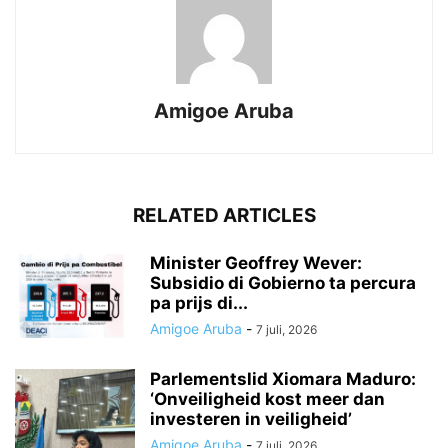
Amigoe Aruba
RELATED ARTICLES
Minister Geoffrey Wever:
Subsidio di Gobierno ta percura
pa prijs di...
Amigoe Aruba
-
7 juli, 2026
Parlementslid Xiomara Maduro:
‘Onveiligheid kost meer dan
investeren in veiligheid’
Amigoe Aruba
-
7 juli, 2026