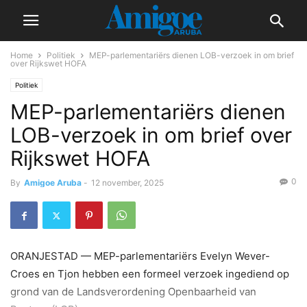
Home
Politiek
MEP-parlementariërs dienen LOB-verzoek in om brief
over Rijkswet HOFA
Politiek
MEP-parlementariërs dienen
LOB-verzoek in om brief over
Rijkswet HOFA
0
By
Amigoe Aruba
-
12 november, 2025
ORANJESTAD — MEP-parlementariërs Evelyn Wever-
Croes en Tjon hebben een formeel verzoek ingediend op
grond van de Landsverordening Openbaarheid van