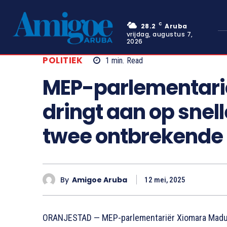
C
28.2
Aruba
vrijdag, augustus 7,
2026
POLITIEK
1
min.
Read
MEP-parlementari
dringt aan op sne
twee ontbrekende 
By
Amigoe Aruba
12 mei, 2025
ORANJESTAD — MEP-parlementariër Xiomara Madur