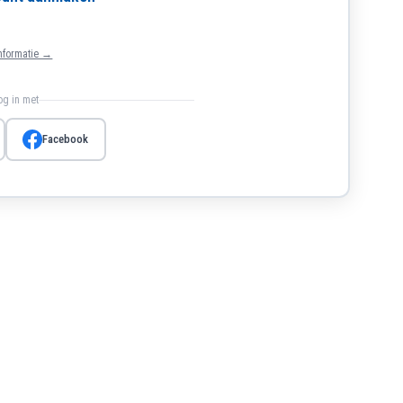
nformatie →
log in met
Facebook