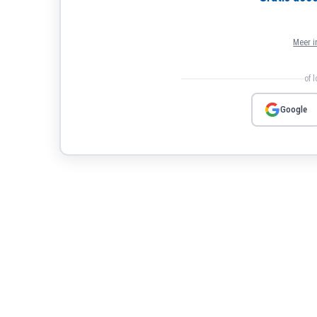
Meer i
of 
Google