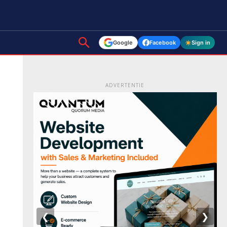
Google
Facebook
Sign in
ADVERTENTIE
❮
❯