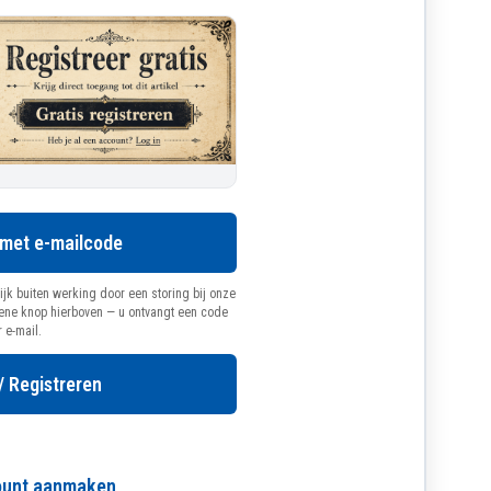
 met e-mailcode
ijk buiten werking door een storing bij onze
oene knop hierboven — u ontvangt een code
r e-mail.
/ Registreren
count aanmaken