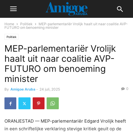
Home
Politiek
MEP-parlementariër Vrolijk haalt uit naar coalitie AVP-
FUTURO om benoeming minister
Politiek
MEP-parlementariër Vrolijk
haalt uit naar coalitie AVP-
FUTURO om benoeming
minister
0
By
Amigoe Aruba
-
24 juli, 2025
ORANJESTAD — MEP-parlementariër Edgard Vrolijk heeft
in een schriftelijke verklaring stevige kritiek geuit op de