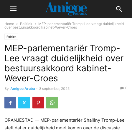
Home
Politiek
MEP-parlementariër Tromp-Lee vraagt duidelijkheid
over bestuursakkoord kabinet-Wever-Croes
Politiek
MEP-parlementariër Tromp-
Lee vraagt duidelijkheid over
bestuursakkoord kabinet-
Wever-Croes
0
By
Amigoe Aruba
-
8 september, 2025
ORANJESTAD — MEP-parlementariër Shailiny Tromp-Lee
stelt dat er duidelijkheid moet komen over de discussie