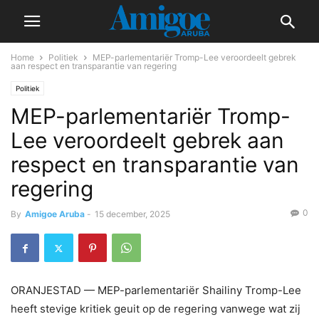
Home
Politiek
MEP-parlementariër Tromp-Lee veroordeelt gebrek
aan respect en transparantie van regering
Politiek
MEP-parlementariër Tromp-
Lee veroordeelt gebrek aan
respect en transparantie van
regering
0
By
Amigoe Aruba
-
15 december, 2025
ORANJESTAD — MEP-parlementariër Shailiny Tromp-Lee
heeft stevige kritiek geuit op de regering vanwege wat zij