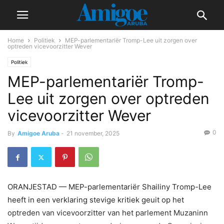
Home
Politiek
MEP-parlementariër Tromp-Lee uit zorgen over
optreden vicevoorzitter Wever
Politiek
MEP-parlementariër Tromp-
Lee uit zorgen over optreden
vicevoorzitter Wever
0
By
Amigoe Aruba
-
21 november, 2025
ORANJESTAD — MEP-parlementariër Shailiny Tromp-Lee
heeft in een verklaring stevige kritiek geuit op het
optreden van vicevoorzitter van het parlement Muzaninn