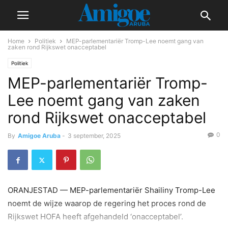
Home
Politiek
MEP-parlementariër Tromp-Lee noemt gang van
zaken rond Rijkswet onacceptabel
Politiek
MEP-parlementariër Tromp-
Lee noemt gang van zaken
rond Rijkswet onacceptabel
0
By
Amigoe Aruba
-
3 september, 2025
ORANJESTAD — MEP-parlementariër Shailiny Tromp-Lee
noemt de wijze waarop de regering het proces rond de
Rijkswet HOFA heeft afgehandeld ‘onacceptabel’.