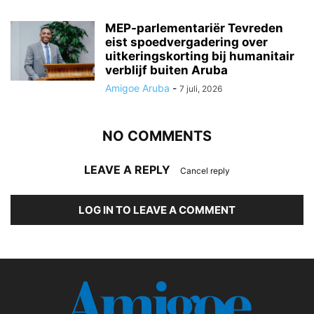
MEP-parlementariër Tevreden
eist spoedvergadering over
uitkeringskorting bij humanitair
verblijf buiten Aruba
Amigoe Aruba
-
7 juli, 2026
NO COMMENTS
LEAVE A REPLY
Cancel reply
LOG IN TO LEAVE A COMMENT