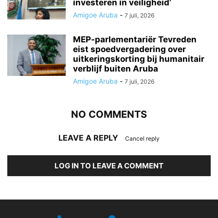
investeren in veiligheid’
Amigoe Aruba
-
7 juli, 2026
MEP-parlementariër Tevreden
eist spoedvergadering over
uitkeringskorting bij humanitair
verblijf buiten Aruba
Amigoe Aruba
-
7 juli, 2026
NO COMMENTS
LEAVE A REPLY
Cancel reply
LOG IN TO LEAVE A COMMENT