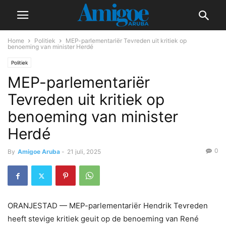
Home
Politiek
MEP-parlementariër Tevreden uit kritiek op
benoeming van minister Herdé
Politiek
MEP-parlementariër
Tevreden uit kritiek op
benoeming van minister
Herdé
0
By
Amigoe Aruba
-
21 juli, 2025
ORANJESTAD — MEP-parlementariër Hendrik Tevreden
heeft stevige kritiek geuit op de benoeming van René