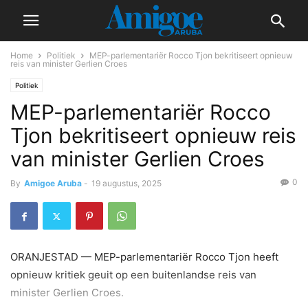
Home
Politiek
MEP-parlementariër Rocco Tjon bekritiseert opnieuw
reis van minister Gerlien Croes
Politiek
MEP-parlementariër Rocco
Tjon bekritiseert opnieuw reis
van minister Gerlien Croes
0
By
Amigoe Aruba
-
19 augustus, 2025
ORANJESTAD — MEP-parlementariër Rocco Tjon heeft
opnieuw kritiek geuit op een buitenlandse reis van
minister Gerlien Croes.