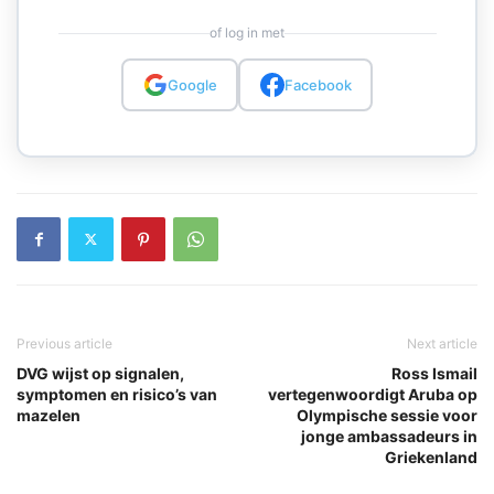
of log in met
Google
Facebook
Previous article
Next article
DVG wijst op signalen,
Ross Ismail
symptomen en risico’s van
vertegenwoordigt Aruba op
mazelen
Olympische sessie voor
jonge ambassadeurs in
Griekenland