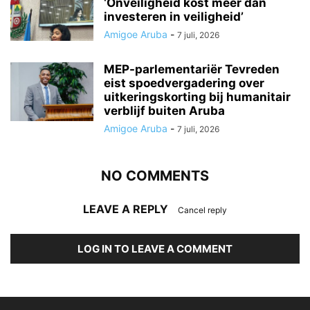
‘Onveiligheid kost meer dan
investeren in veiligheid’
Amigoe Aruba
-
7 juli, 2026
MEP-parlementariër Tevreden
eist spoedvergadering over
uitkeringskorting bij humanitair
verblijf buiten Aruba
Amigoe Aruba
-
7 juli, 2026
NO COMMENTS
LEAVE A REPLY
Cancel reply
LOG IN TO LEAVE A COMMENT