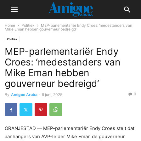
Home
Politiek
MEP-parlementariër Endy Croes: ‘medestanders van
Mike Eman hebben gouverneur bedreigd’
Politiek
MEP-parlementariër Endy
Croes: ‘medestanders van
Mike Eman hebben
gouverneur bedreigd’
0
By
Amigoe Aruba
-
9 juni, 2025
ORANJESTAD — MEP-parlementariër Endy Croes stelt dat
aanhangers van AVP-leider Mike Eman de gouverneur