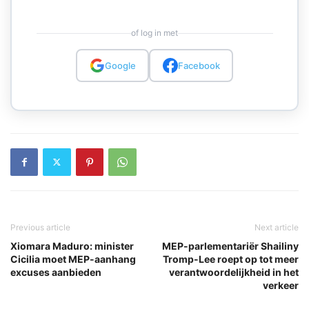
of log in met
Google
Facebook
Previous article
Next article
Xiomara Maduro: minister
MEP-parlementariër Shailiny
Cicilia moet MEP-aanhang
Tromp-Lee roept op tot meer
excuses aanbieden
verantwoordelijkheid in het
verkeer