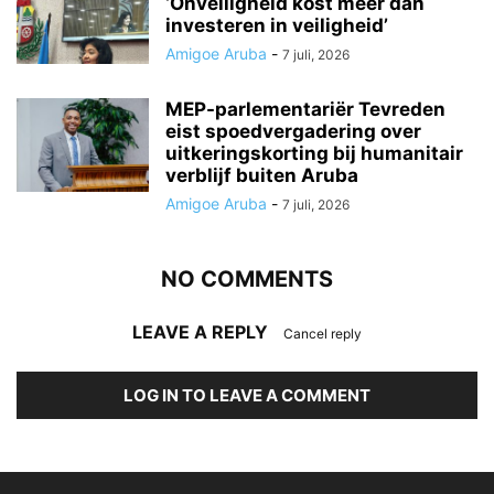
‘Onveiligheid kost meer dan
investeren in veiligheid’
Amigoe Aruba
-
7 juli, 2026
MEP-parlementariër Tevreden
eist spoedvergadering over
uitkeringskorting bij humanitair
verblijf buiten Aruba
Amigoe Aruba
-
7 juli, 2026
NO COMMENTS
LEAVE A REPLY
Cancel reply
LOG IN TO LEAVE A COMMENT