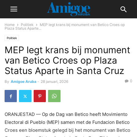
Home
Politiek
MEP legt krans bij monument van Betico Croes op
Plaza Status Aparte...
Politiek
MEP legt krans bij monument
van Betico Croes op Plaza
Status Aparte in Santa Cruz
0
By
Amigoe Aruba
-
28 januari, 2026
ORANJESTAD — Op de Dag van Betico heeft Movimiento
Electoral di Pueblo (MEP) samen met de Fundacion Betico
Croes een bloemstuk gelegd bij het monument van Betico