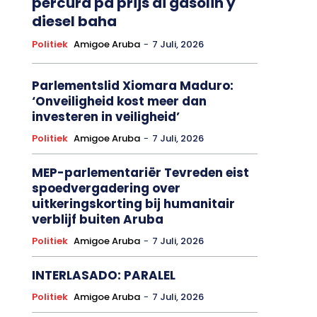
Minister Geoffrey Wever:
Subsidio di Gobierno ta
percura pa prijs di gasolin y
diesel baha
Politiek
Amigoe Aruba
-
7 Juli, 2026
Parlementslid Xiomara Maduro:
‘Onveiligheid kost meer dan
investeren in veiligheid’
Politiek
Amigoe Aruba
-
7 Juli, 2026
MEP-parlementariër Tevreden eist
spoedvergadering over
uitkeringskorting bij humanitair
verblijf buiten Aruba
Politiek
Amigoe Aruba
-
7 Juli, 2026