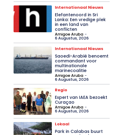
bedreigt natuurgebied
in Oman
Amigoe Aruba
-
6 Augustus, 2026
Internationaal Nieuws
Elefantenoord in Sri
Lanka: Een vredige plek
in een land van
conflicten
Amigoe Aruba
-
6 Augustus, 2026
Internationaal Nieuws
Saoedi-Arabië benoemt
commandant voor
multinationale
marinecoalitie
Amigoe Aruba
-
6 Augustus, 2026
Regio
Expert van IAEA bezoekt
Curaçao
Amigoe Aruba
-
6 Augustus, 2026