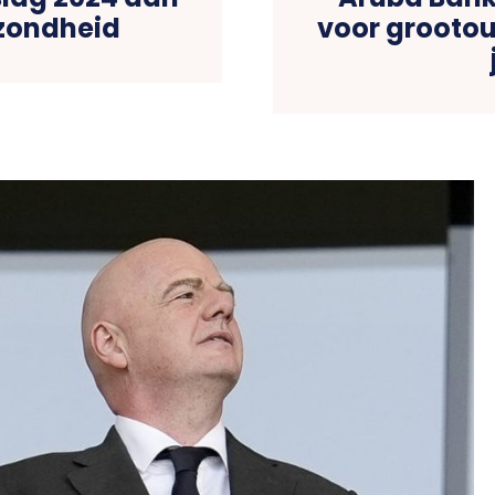
slag 2024 aan
Aruba Bank
ezondheid
voor grootou