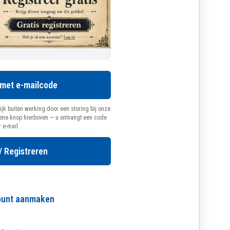
 met e-mailcode
ijk buiten werking door een storing bij onze
oene knop hierboven — u ontvangt een code
r e-mail.
/ Registreren
count aanmaken