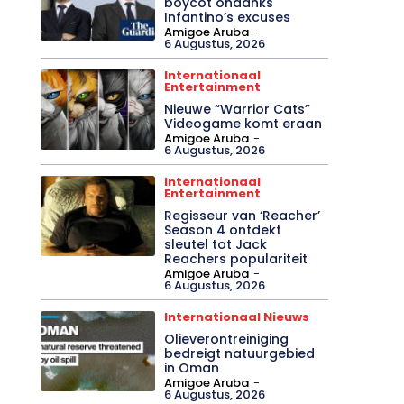
Lokaal
UEFA bevestigt WK-
boycot ondanks
Infantino’s excuses
Amigoe Aruba
-
6 Augustus, 2026
Internationaal
Entertainment
Nieuwe “Warrior Cats”
Videogame komt eraan
Amigoe Aruba
-
6 Augustus, 2026
Internationaal
Entertainment
Regisseur van ‘Reacher’
Season 4 ontdekt
sleutel tot Jack
Reachers populariteit
Amigoe Aruba
-
6 Augustus, 2026
Internationaal Nieuws
Olieverontreiniging