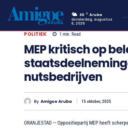
C
30
Aruba
donderdag, augustus
6, 2026
POLITIEK
1
min.
Read
MEP kritisch op bel
staatsdeelneming
nutsbedrijven
By
Amigoe Aruba
15 oktober, 2025
ORANJESTAD — Oppositiepartij MEP heeft scherpe k