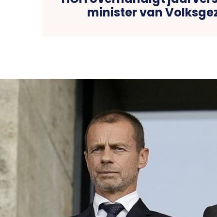
HOH overhandigt jaarver
minister van Volksg