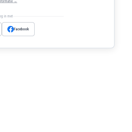
nformatie →
log in met
Facebook