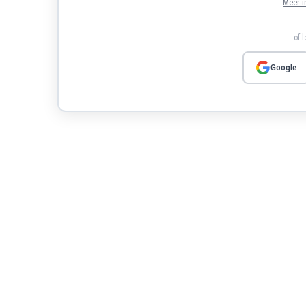
Meer i
of 
Google