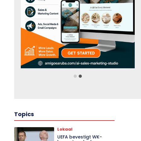
❮
❯
Topics