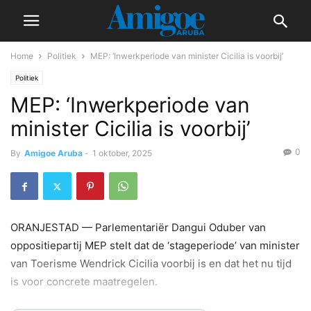
Home
Politiek
MEP: ‘Inwerkperiode van minister Cicilia is voorbij’
Politiek
MEP: ‘Inwerkperiode van
minister Cicilia is voorbij’
0
By
Amigoe Aruba
-
1 oktober, 2025
ORANJESTAD — Parlementariër Dangui Oduber van
oppositiepartij MEP stelt dat de ‘stageperiode’ van minister
van Toerisme Wendrick Cicilia voorbij is en dat het nu tijd
is voor concrete maatregelen.