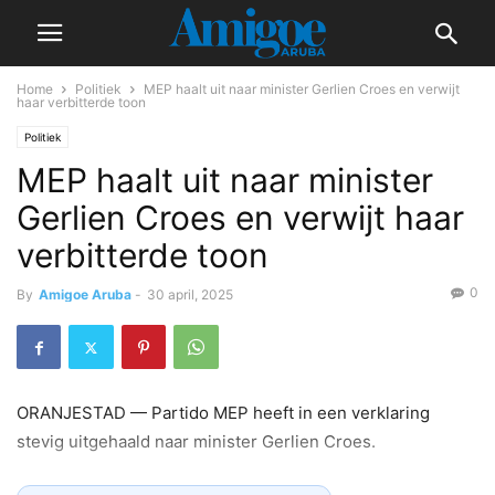
Home
Politiek
MEP haalt uit naar minister Gerlien Croes en verwijt
haar verbitterde toon
Politiek
MEP haalt uit naar minister
Gerlien Croes en verwijt haar
verbitterde toon
0
By
Amigoe Aruba
-
30 april, 2025
ORANJESTAD — Partido MEP heeft in een verklaring
stevig uitgehaald naar minister Gerlien Croes.