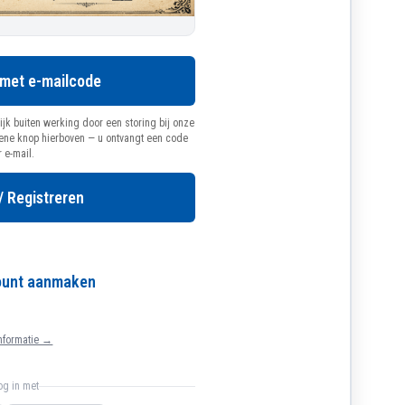
 met e-mailcode
ijk buiten werking door een storing bij onze
oene knop hierboven — u ontvangt een code
r e-mail.
/ Registreren
count aanmaken
nformatie →
log in met