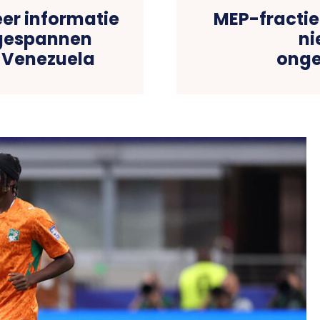
er informatie
MEP-fractie
 gespannen
ni
n Venezuela
ong