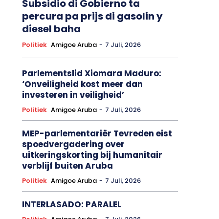
Subsidio di Gobierno ta
percura pa prijs di gasolin y
diesel baha
Politiek
Amigoe Aruba
-
7 Juli, 2026
Parlementslid Xiomara Maduro:
‘Onveiligheid kost meer dan
investeren in veiligheid’
Politiek
Amigoe Aruba
-
7 Juli, 2026
MEP-parlementariër Tevreden eist
spoedvergadering over
uitkeringskorting bij humanitair
verblijf buiten Aruba
Politiek
Amigoe Aruba
-
7 Juli, 2026
INTERLASADO: PARALEL