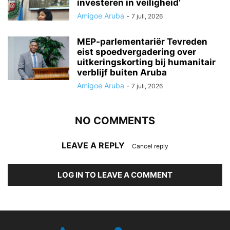
investeren in veiligheid’
Amigoe Aruba
-
7 juli, 2026
MEP-parlementariër Tevreden
eist spoedvergadering over
uitkeringskorting bij humanitair
verblijf buiten Aruba
Amigoe Aruba
-
7 juli, 2026
NO COMMENTS
LEAVE A REPLY
Cancel reply
LOG IN TO LEAVE A COMMENT