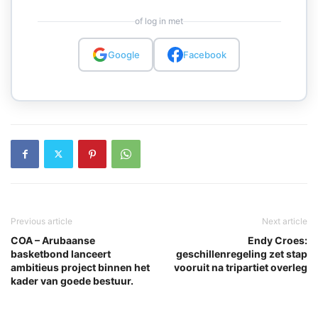
of log in met
Google
Facebook
Previous article
Next article
COA – Arubaanse
Endy Croes:
basketbond lanceert
geschillenregeling zet stap
ambitieus project binnen het
vooruit na tripartiet overleg
kader van goede bestuur.