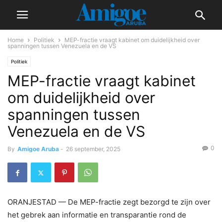
Home
Politiek
MEP-fractie vraagt kabinet om duidelijkheid over
spanningen tussen Venezuela en de VS
Politiek
MEP-fractie vraagt kabinet
om duidelijkheid over
spanningen tussen
Venezuela en de VS
0
By
Amigoe Aruba
-
26 september, 2025
ORANJESTAD — De MEP-fractie zegt bezorgd te zijn over
het gebrek aan informatie en transparantie rond de