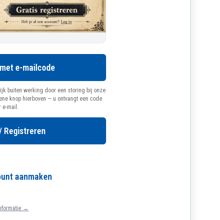
 met e-mailcode
ijk buiten werking door een storing bij onze
oene knop hierboven — u ontvangt een code
r e-mail.
/ Registreren
count aanmaken
nformatie →