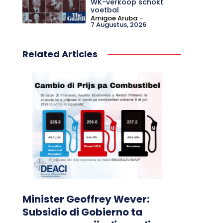
WK-verkoop schokt
voetbal
Amigoe Aruba
-
7 Augustus, 2026
Related Articles
Minister Geoffrey Wever:
Subsidio di Gobierno ta