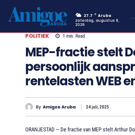
C
27.7
Aruba
zaterdag, augustus 8,
2026
POLITIEK
1
min.
Read
MEP-fractie stelt 
persoonlijk aanspr
rentelasten WEB e
By
Amigoe Aruba
24 juli, 2025
ORANJESTAD — De fractie van MEP stelt Arthur Dow