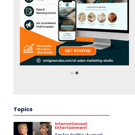
Topics
Internationaal
Entertainment
Taylor Swift’s ‘August’