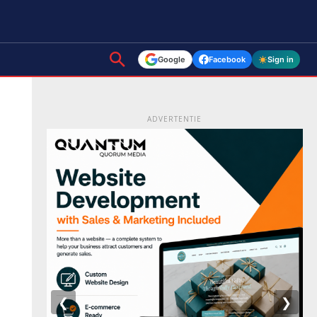
Google
Facebook
Sign in
ADVERTENTIE
❮
❯