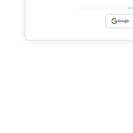
of 
Google