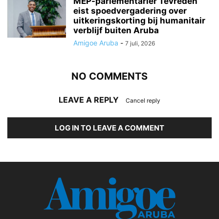
MEP-parlementariër Tevreden
eist spoedvergadering over
uitkeringskorting bij humanitair
verblijf buiten Aruba
Amigoe Aruba
-
7 juli, 2026
NO COMMENTS
LEAVE A REPLY
Cancel reply
LOG IN TO LEAVE A COMMENT