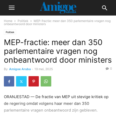
Home
Politiek
MEP-fractie: meer dan 350 parlementaire vragen nog
onbeantwoord door ministers
Politiek
MEP-fractie: meer dan 350
parlementaire vragen nog
onbeantwoord door ministers
0
By
Amigoe Aruba
-
19 mei, 2025
ORANJESTAD — De fractie van MEP uit stevige kritiek op
de regering omdat volgens haar meer dan 350
parlementaire vragen onbeantwoord zijn gebleven.