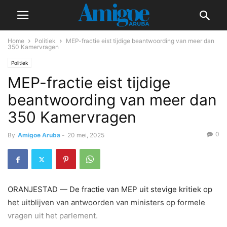
Home
Politiek
MEP-fractie eist tijdige beantwoording van meer dan
350 Kamervragen
Politiek
MEP-fractie eist tijdige
beantwoording van meer dan
350 Kamervragen
0
By
Amigoe Aruba
-
20 mei, 2025
ORANJESTAD — De fractie van MEP uit stevige kritiek op
het uitblijven van antwoorden van ministers op formele
vragen uit het parlement.