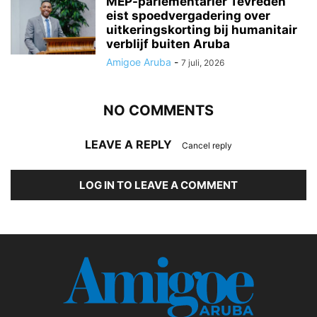
MEP-parlementariër Tevreden
eist spoedvergadering over
uitkeringskorting bij humanitair
verblijf buiten Aruba
Amigoe Aruba
-
7 juli, 2026
NO COMMENTS
LEAVE A REPLY
Cancel reply
LOG IN TO LEAVE A COMMENT