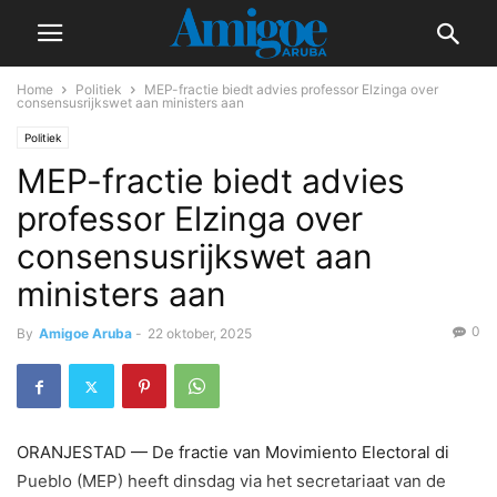
Home
Politiek
MEP-fractie biedt advies professor Elzinga over
consensusrijkswet aan ministers aan
Politiek
MEP-fractie biedt advies
professor Elzinga over
consensusrijkswet aan
ministers aan
0
By
Amigoe Aruba
-
22 oktober, 2025
ORANJESTAD — De fractie van Movimiento Electoral di
Pueblo (MEP) heeft dinsdag via het secretariaat van de