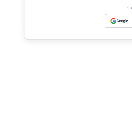
of 
Google