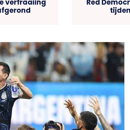
 verfraaiing
Red Democra
afgerond
tijde