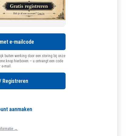
 met e-mailcode
ijk buiten werking door een storing bij onze
oene knop hierboven — u ontvangt een code
r e-mail.
/ Registreren
count aanmaken
nformatie →