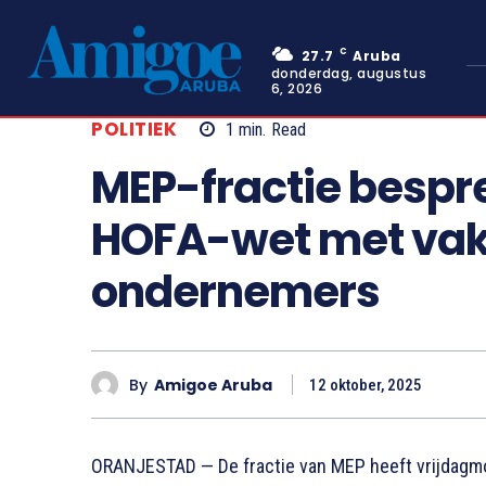
C
27.7
Aruba
donderdag, augustus
6, 2026
POLITIEK
1
min.
Read
MEP-fractie bespr
HOFA-wet met va
ondernemers
By
Amigoe Aruba
12 oktober, 2025
ORANJESTAD — De fractie van MEP heeft vrijdagmo