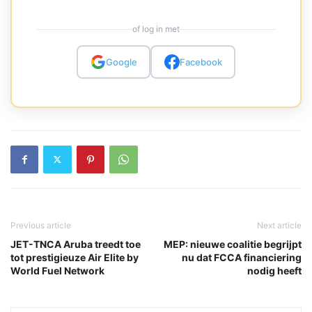
of log in met
Google
Facebook
Previous article
Next article
JET-TNCA Aruba treedt toe
MEP: nieuwe coalitie begrijpt
tot prestigieuze Air Elite by
nu dat FCCA financiering
World Fuel Network
nodig heeft