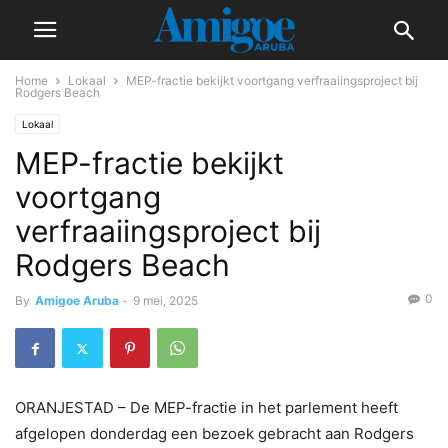
Home
Lokaal
MEP-fractie bekijkt voortgang verfraaiingsproject bij
Rodgers Beach
Lokaal
MEP-fractie bekijkt
voortgang
verfraaiingsproject bij
Rodgers Beach
0
By
Amigoe Aruba
-
9 mei, 2025
ORANJESTAD – De MEP-fractie in het parlement heeft
afgelopen donderdag een bezoek gebracht aan Rodgers