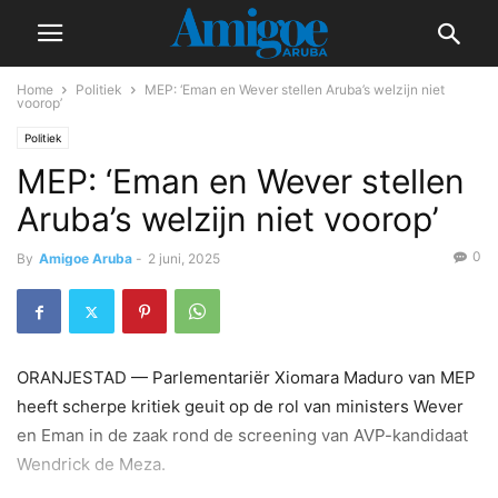
Home
Politiek
MEP: ‘Eman en Wever stellen Aruba’s welzijn niet
voorop’
Politiek
MEP: ‘Eman en Wever stellen
Aruba’s welzijn niet voorop’
0
By
Amigoe Aruba
-
2 juni, 2025
ORANJESTAD — Parlementariër Xiomara Maduro van MEP
heeft scherpe kritiek geuit op de rol van ministers Wever
en Eman in de zaak rond de screening van AVP-kandidaat
Wendrick de Meza.