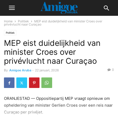
Home
Politiek
MEP eist duidelijkheid van minister Croes over
privévlucht naar Curaçao
Politiek
MEP eist duidelijkheid van
minister Croes over
privévlucht naar Curaçao
0
By
Amigoe Aruba
-
22 januari, 2026
ORANJESTAD — Oppositiepartij MEP vraagt opnieuw om
opheldering van minister Gerlien Croes over een reis naar
Curaçao per privéjet.