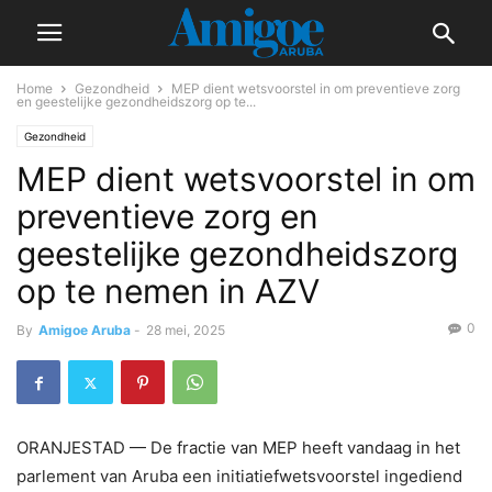
Home
Gezondheid
MEP dient wetsvoorstel in om preventieve zorg
en geestelijke gezondheidszorg op te...
Gezondheid
MEP dient wetsvoorstel in om
preventieve zorg en
geestelijke gezondheidszorg
op te nemen in AZV
0
By
Amigoe Aruba
-
28 mei, 2025
ORANJESTAD — De fractie van MEP heeft vandaag in het
parlement van Aruba een initiatiefwetsvoorstel ingediend