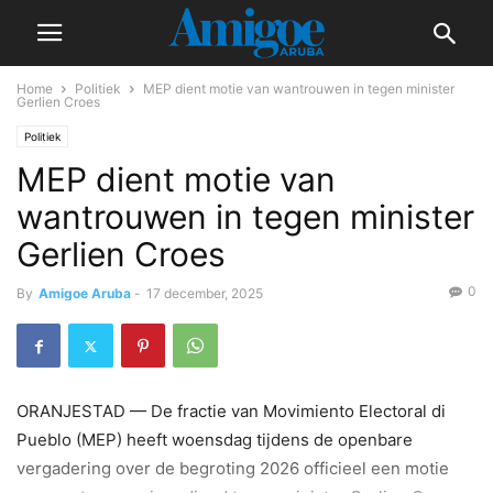
Home
Politiek
MEP dient motie van wantrouwen in tegen minister
Gerlien Croes
Politiek
MEP dient motie van
wantrouwen in tegen minister
Gerlien Croes
0
By
Amigoe Aruba
-
17 december, 2025
ORANJESTAD — De fractie van Movimiento Electoral di
Pueblo (MEP) heeft woensdag tijdens de openbare
vergadering over de begroting 2026 officieel een motie