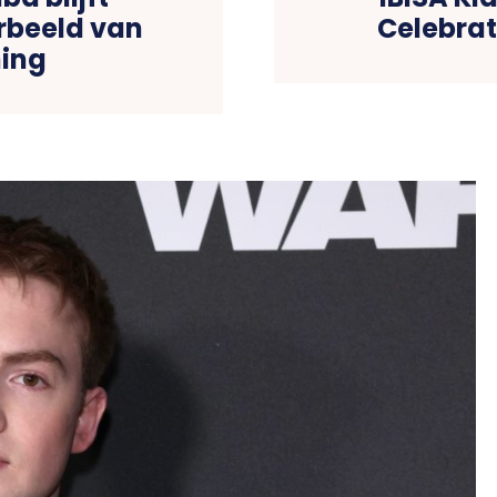
rbeeld van
Celebrat
ing