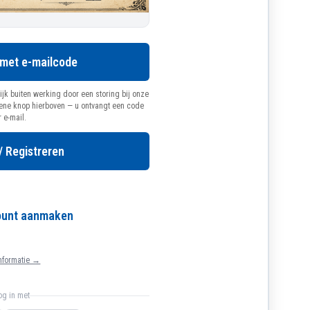
 met e-mailcode
ijk buiten werking door een storing bij onze
oene knop hierboven — u ontvangt een code
r e-mail.
/ Registreren
count aanmaken
nformatie →
log in met