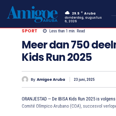
C
29.5
Aruba
donderdag, augustus
6, 2026
SPORT
Less than 1
min.
Read
Meer dan 750 deeln
Kids Run 2025
By
Amigoe Aruba
23 juni, 2025
ORANJESTAD — De IBISA Kids Run 2025 is volgens 
Comité Olímpico Arubano (COA), succesvol verlop