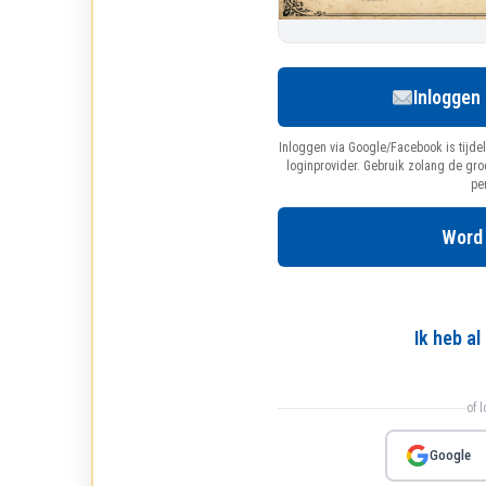
Inloggen
Inloggen via Google/Facebook is tijdel
loginprovider. Gebruik zolang de gr
pe
Word
Ik heb a
of 
Google