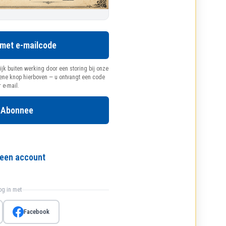
 met e-mailcode
ijk buiten werking door een storing bij onze
oene knop hierboven — u ontvangt een code
r e-mail.
 Abonnee
l een account
log in met
Facebook