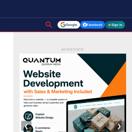
Google
Facebook
Sign in
ADVERTENTIE
❮
❯