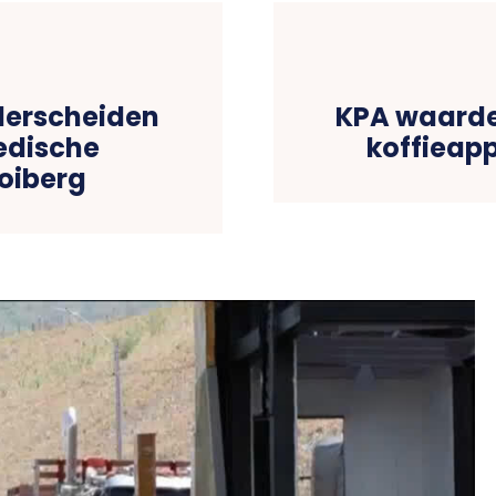
derscheiden
KPA waarde
edische
koffieap
oiberg