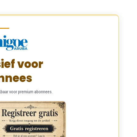
ief voor
nnees
chikbaar voor premium abonnees.