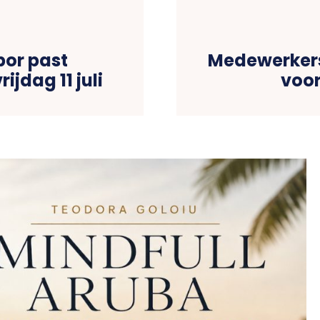
bor past
Medewerkers
ijdag 11 juli
voor