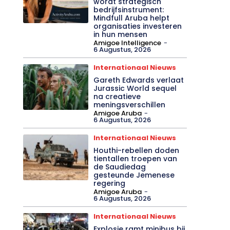
wordt strategisch
bedrijfsinstrument:
Mindfull Aruba helpt
organisaties investeren
in hun mensen
Amigoe Intelligence
-
6 Augustus, 2026
Internationaal Nieuws
Gareth Edwards verlaat
Jurassic World sequel
na creatieve
meningsverschillen
Amigoe Aruba
-
6 Augustus, 2026
Internationaal Nieuws
Houthi-rebellen doden
tientallen troepen van
de Saudiedag
gesteunde Jemenese
regering
Amigoe Aruba
-
6 Augustus, 2026
Internationaal Nieuws
Explosie ramt minibus bij