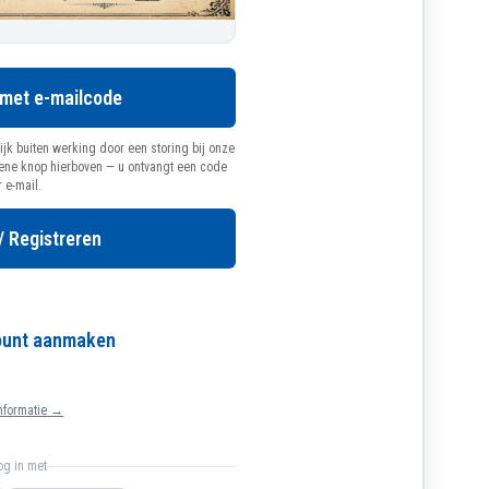
 met e-mailcode
ijk buiten werking door een storing bij onze
oene knop hierboven — u ontvangt een code
r e-mail.
/ Registreren
count aanmaken
nformatie →
log in met