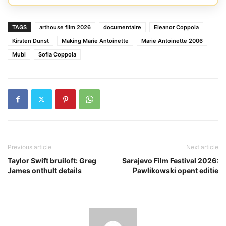
TAGS
arthouse film 2026
documentaire
Eleanor Coppola
Kirsten Dunst
Making Marie Antoinette
Marie Antoinette 2006
Mubi
Sofia Coppola
Previous article
Next article
Taylor Swift bruiloft: Greg
Sarajevo Film Festival 2026:
James onthult details
Pawlikowski opent editie