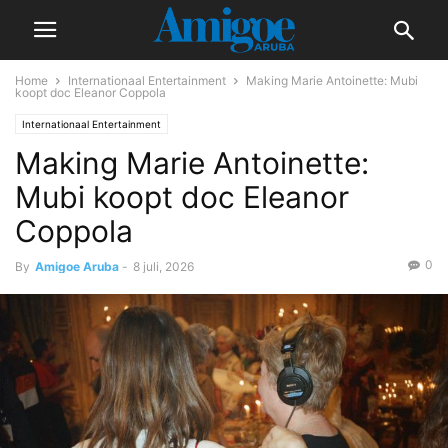
Home
Internationaal Entertainment
Making Marie Antoinette: Mubi
koopt doc Eleanor Coppola
Internationaal Entertainment
Making Marie Antoinette:
Mubi koopt doc Eleanor
Coppola
0
By
Amigoe Aruba
-
8 juli, 2026