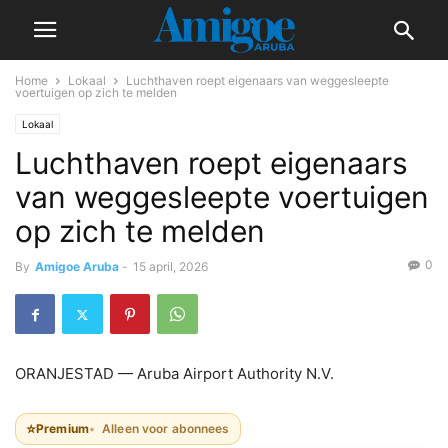
Home
Lokaal
Luchthaven roept eigenaars van weggesleepte
voertuigen op zich te melden
Lokaal
Luchthaven roept eigenaars
van weggesleepte voertuigen
op zich te melden
0
By
Amigoe Aruba
-
15 april, 2026
ORANJESTAD — Aruba Airport Authority N.V.
⭐
Premium
Alleen voor abonnees