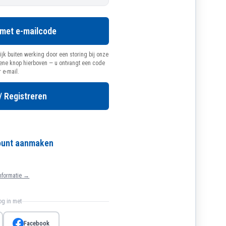
 met e-mailcode
ijk buiten werking door een storing bij onze
oene knop hierboven — u ontvangt een code
r e-mail.
/ Registreren
count aanmaken
nformatie →
log in met
Facebook