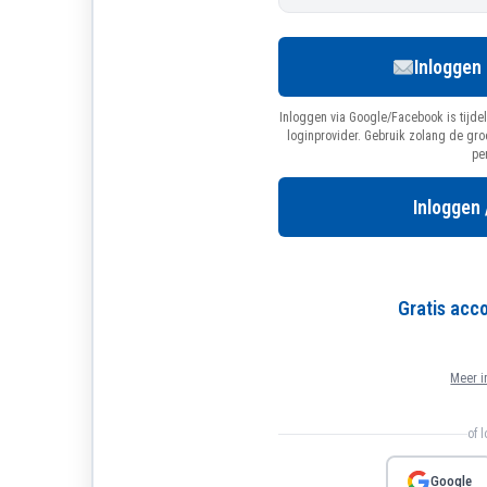
Inloggen
Inloggen via Google/Facebook is tijdel
loginprovider. Gebruik zolang de gr
pe
Inloggen 
Gratis ac
Meer i
of 
Google