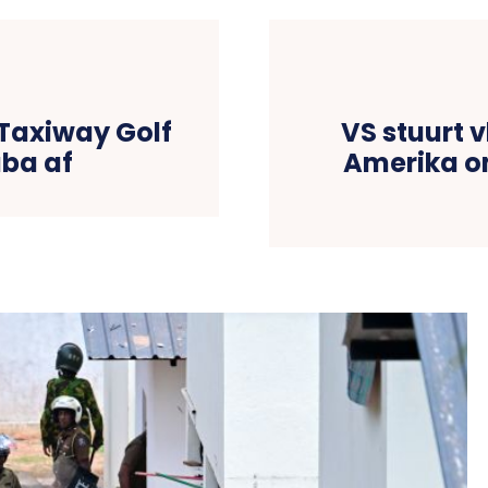
Taxiway Golf
VS stuurt 
uba af
Amerika om