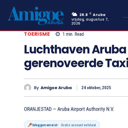
C
28.8
Aruba
vrijdag, augustus 7,
2026
TOERISME
1
min.
Read
Luchthaven Aruba
gerenoveerde Taxi
By
Amigoe Aruba
24 oktober, 2025
ORANJESTAD — Aruba Airport Authority N.V.
Inloggen vereist
Gratis account volstaat