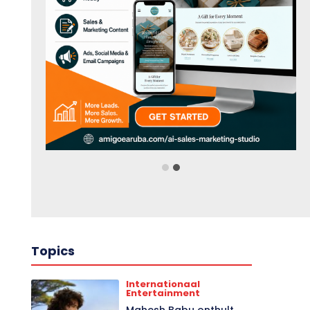
Topics
Internationaal
Entertainment
Mahesh Babu onthult