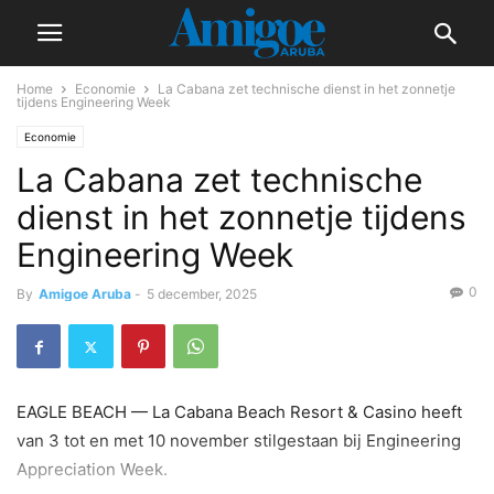
Home
Economie
La Cabana zet technische dienst in het zonnetje
tijdens Engineering Week
Economie
La Cabana zet technische
dienst in het zonnetje tijdens
Engineering Week
0
By
Amigoe Aruba
-
5 december, 2025
EAGLE BEACH — La Cabana Beach Resort & Casino heeft
van 3 tot en met 10 november stilgestaan bij Engineering
Appreciation Week.