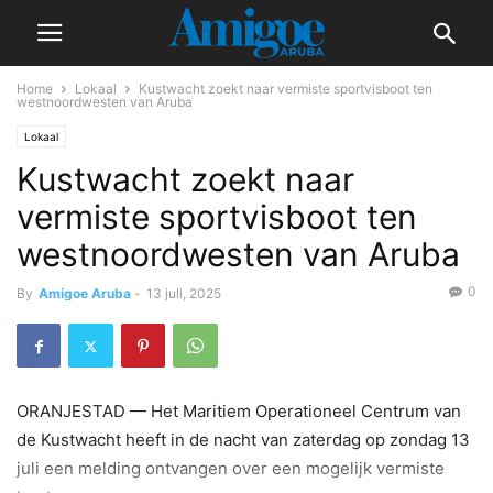
Home
Lokaal
Kustwacht zoekt naar vermiste sportvisboot ten
westnoordwesten van Aruba
Lokaal
Kustwacht zoekt naar
vermiste sportvisboot ten
westnoordwesten van Aruba
0
By
Amigoe Aruba
-
13 juli, 2025
ORANJESTAD — Het Maritiem Operationeel Centrum van
de Kustwacht heeft in de nacht van zaterdag op zondag 13
juli een melding ontvangen over een mogelijk vermiste