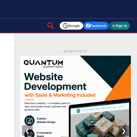
Google
Facebook
Sign in
ADVERTENTIE
❮
❯