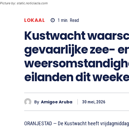
Picture by: static.noticiacla.com
LOKAAL
1
min.
Read
Kustwacht waarsc
gevaarlijke zee- e
weersomstandighe
eilanden dit week
By
Amigoe Aruba
30 mei, 2026
ORANJESTAD — De Kustwacht heeft vrijdagmiddag 