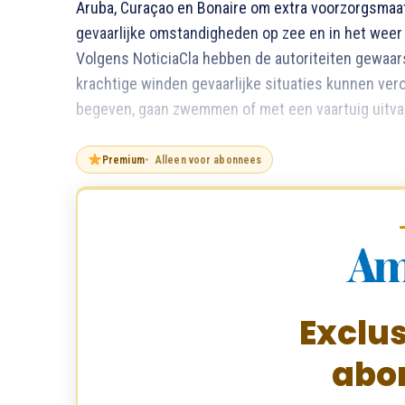
Aruba, Curaçao en Bonaire om extra voorzorgsmaat
gevaarlijke omstandigheden op zee en in het we
Volgens NoticiaCla hebben de autoriteiten gewaa
krachtige winden gevaarlijke situaties kunnen ver
begeven, gaan zwemmen of met een vaartuig uitva
Premium
Alleen voor abonnees
Exclus
abo