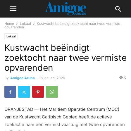
Home
Lokaal
Kustwacht beëindigt zoektocht naar twee vermiste
opvarenden
Lokaal
Kustwacht beëindigt
zoektocht naar twee vermiste
opvarenden
0
By
Amigoe Aruba
-
18 januari, 2026
ORANJESTAD — Het Maritiem Operatie Centrum (MOC)
van de Kustwacht Caribisch Gebied heeft de actieve
zoekactie naar een vermist vaartuig met twee opvarenden