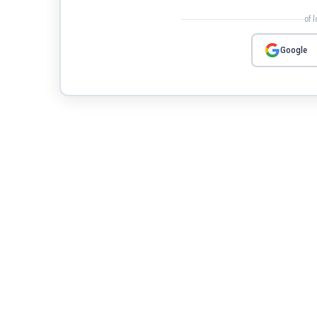
of 
Google