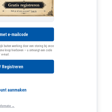
 met e-mailcode
ijk buiten werking door een storing bij onze
oene knop hierboven — u ontvangt een code
r e-mail.
/ Registreren
count aanmaken
nformatie →