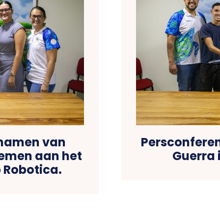
t namen van
Persconferen
lnemen aan het
Guerra 
Robotica.