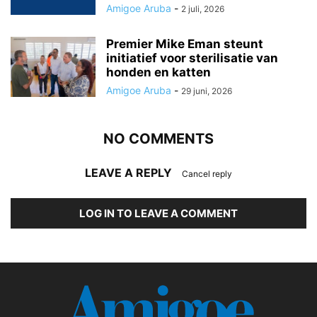
Amigoe Aruba
-
2 juli, 2026
Premier Mike Eman steunt
initiatief voor sterilisatie van
honden en katten
Amigoe Aruba
-
29 juni, 2026
NO COMMENTS
LEAVE A REPLY
Cancel reply
LOG IN TO LEAVE A COMMENT