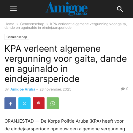
Home
Gemeenschap
KPA verleent algemene vergunning voor gaita,
dande en aguinaldo in eindejaarsperiode
Gemeenschap
KPA verleent algemene
vergunning voor gaita, dande
en aguinaldo in
eindejaarsperiode
0
By
Amigoe Aruba
-
28 november, 2025
ORANJESTAD — De Korps Politie Aruba (KPA) heeft voor
de eindejaarsperiode opnieuw een algemene vergunning