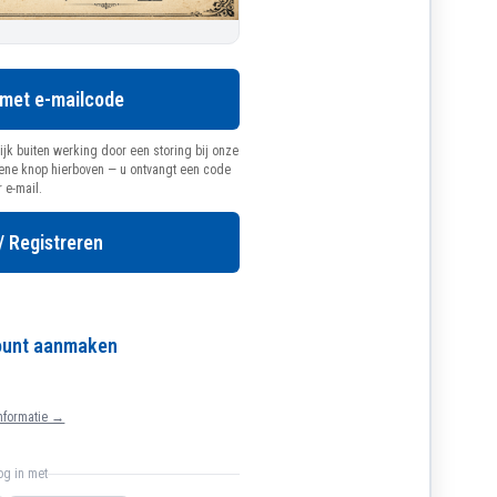
 met e-mailcode
ijk buiten werking door een storing bij onze
oene knop hierboven — u ontvangt een code
r e-mail.
/ Registreren
count aanmaken
nformatie →
log in met