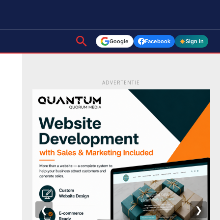
Google
Facebook
Sign in
ADVERTENTIE
❮
❯