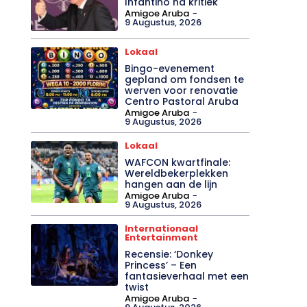
Infantino na kritiek
Amigoe Aruba
-
9 Augustus, 2026
Lokaal
Bingo-evenement
gepland om fondsen te
werven voor renovatie
Centro Pastoral Aruba
Amigoe Aruba
-
9 Augustus, 2026
Lokaal
WAFCON kwartfinale:
Wereldbekerplekken
hangen aan de lijn
Amigoe Aruba
-
9 Augustus, 2026
Internationaal
Entertainment
Recensie: ‘Donkey
Princess’ – Een
fantasieverhaal met een
twist
Amigoe Aruba
-