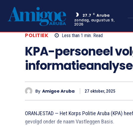
C
27.7
Aruba
zondag, augustus 9,
2026
POLITIEK
Less than 1
min.
Read
KPA-personeel vol
informatieanalyse
By
Amigoe Aruba
27 oktober, 2025
ORANJESTAD — Het Korps Politie Aruba (KPA) heef
gevolgd onder de naam Vastleggen Basis.