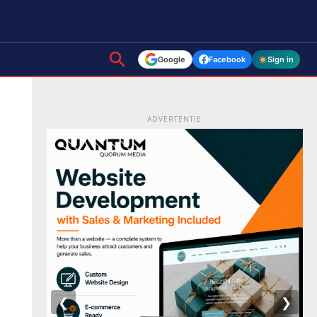
Google
Facebook
Sign in
ADVERTENTIE
❮
❯