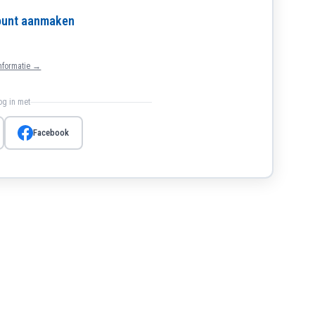
count aanmaken
nformatie →
log in met
Facebook