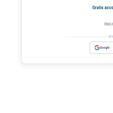
Gratis ac
Meer i
of 
Google