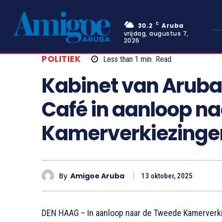
C
30.2
Aruba
vrijdag, augustus 7,
2026
POLITIEK
Less than 1
min.
Read
Kabinet van Aruba 
Café in aanloop n
Kamerverkiezinge
By
Amigoe Aruba
13 oktober, 2025
DEN HAAG – In aanloop naar de Tweede Kamerverki