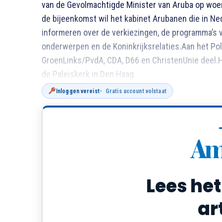
van de Gevolmachtigde Minister van Aruba op woen
de bijeenkomst wil het kabinet Arubanen die in N
informeren over de verkiezingen, de programma’s v
onderwerpen en de Koninkrijksrelaties.Aan het Po
GroenLinks/PvdA, CDA, D66 en ChristenUnie deel.He
de Paleiskerk in Den Haag.
Inloggen vereist
Gratis account volstaat
Lees het
ar