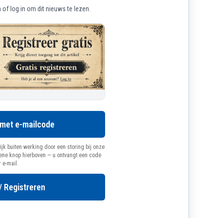
of log in om dit nieuws te lezen.
 met e-mailcode
ijk buiten werking door een storing bij onze
oene knop hierboven — u ontvangt een code
r e-mail.
/ Registreren