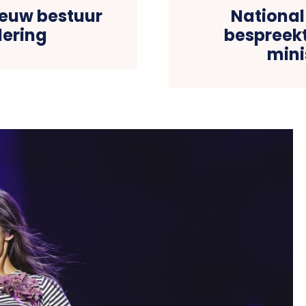
ieuw bestuur
National
dering
bespreekt
mini