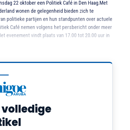
sdag 22 oktober een Politiek Café in Den Haag.Met
ederland wonen de gelegenheid bieden zich te
an politieke partijen en hun standpunten over actuele
litiek Café nemen volgens het persbericht onder meer
t evenement vindt plaats van 17.00 tot 20.00 uur in
 volledige
tikel