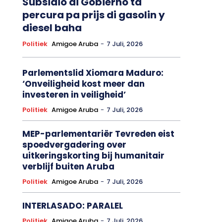
Subsidio di Gobierno ta
percura pa prijs di gasolin y
diesel baha
Politiek
Amigoe Aruba
-
7 Juli, 2026
Parlementslid Xiomara Maduro:
‘Onveiligheid kost meer dan
investeren in veiligheid’
Politiek
Amigoe Aruba
-
7 Juli, 2026
MEP-parlementariër Tevreden eist
spoedvergadering over
uitkeringskorting bij humanitair
verblijf buiten Aruba
Politiek
Amigoe Aruba
-
7 Juli, 2026
INTERLASADO: PARALEL
Politiek
Amigoe Aruba
-
7 Juli, 2026