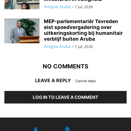
Amigoe Aruba
-
7 juli, 2026
MEP-parlementariër Tevreden
eist spoedvergadering over
uitkeringskorting bij humanitair
verblijf buiten Aruba
Amigoe Aruba
-
7 juli, 2026
NO COMMENTS
LEAVE A REPLY
Cancel reply
LOG IN TO LEAVE A COMMENT