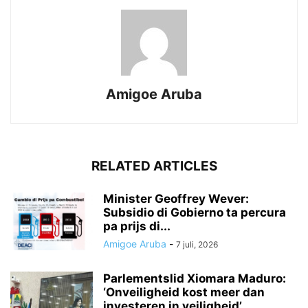
Amigoe Aruba
RELATED ARTICLES
Minister Geoffrey Wever:
Subsidio di Gobierno ta percura
pa prijs di...
Amigoe Aruba
-
7 juli, 2026
Parlementslid Xiomara Maduro:
‘Onveiligheid kost meer dan
investeren in veiligheid’